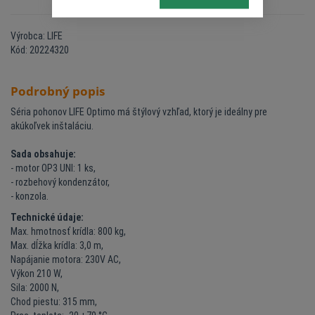
Výrobca: LIFE
Kód: 20224320
Podrobný popis
Séria pohonov LIFE Optimo má štýlový vzhľad, ktorý je ideálny pre
akúkoľvek inštaláciu.
Sada obsahuje:
- motor OP3 UNI: 1 ks,
- rozbehový kondenzátor,
- konzola.
Technické údaje:
Max. hmotnosť krídla: 800 kg,
Max. dĺžka krídla: 3,0 m,
Napájanie motora: 230V AC,
Výkon 210 W,
Sila: 2000 N,
Chod piestu: 315 mm,