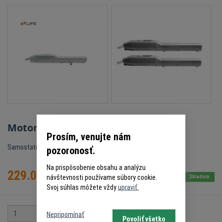
Motor LIFE OP3 230V (rameno)
Prosím, venujte nám
Samostatný motor pre krídlovú bránu s max. dĺžkou krídla 3,0 m.
pozoronosť.
Na prispôsobenie obsahu a analýzu
229.00
€
návštevnosti používame súbory cookie.
s DPH
Skladom
Svoj súhlas môžete vždy
upraviť.
ks
Do košíka
Nepripomínať
Povoliť všetko