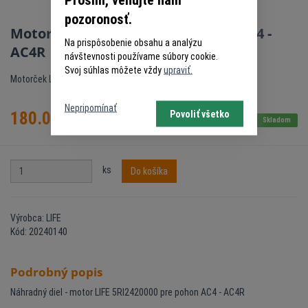
pozoronosť.
Motor LIFE 5RI2420000 pre pohon AC4 -
Na prispôsobenie obsahu a analýzu
AC4R
návštevnosti používame súbory cookie.
Svoj súhlas môžete vždy
upraviť.
Motorček LIFE pre pohon AC4 - AC4R
Nepripomínať
Povoliť všetko
180.00
€
s DPH
Skladom
ks
Do košíka
Výrobca: LIFE
Kód: 20240140
Podrobný popis
Náhradný diel - motor LIFE 5RI2420000 pre pohon AC4 - AC4R