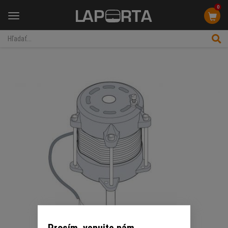
0
Menu
Prosím, venujte nám