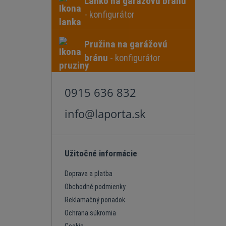
Lanko na garážovú bránu
- konfigurátor
Pružina na garážovú
bránu
- konfigurátor
0915 636 832
info@laporta.sk
Užitočné informácie
Doprava a platba
Obchodné podmienky
Reklamačný poriadok
Ochrana súkromia