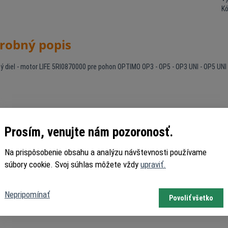
K
robný popis
ý diel - motor LIFE 5RI0870000 pre pohon OPTIMO OP3 - OP5 - OP3 UNI - OP5 UNI
Prosím, venujte nám pozoronosť.
Na prispôsobenie obsahu a analýzu návštevnosti používame
súbory cookie. Svoj súhlas môžete vždy
upraviť.
Nepripomínať
Povoliť všetko