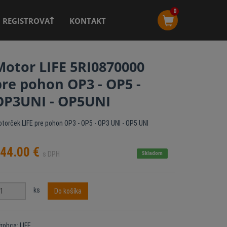
0
REGISTROVAŤ
KONTAKT
Motor LIFE 5RI0870000
pre pohon OP3 - OP5 -
OP3UNI - OP5UNI
torček LIFE pre pohon OP3 - OP5 - OP3 UNI - OP5 UNI
44.00
€
s DPH
Skladom
ks
Do košíka
robca: LIFE