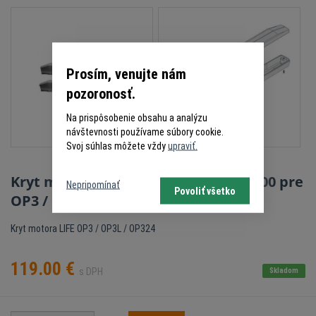
Prosím, venujte nám
pozoronosť.
Na prispôsobenie obsahu a analýzu
návštevnosti používame súbory cookie.
Svoj súhlas môžete vždy
upraviť.
Kryt motora (ramena) LIFE 5RI1010000 pre
Nepripomínať
Povoliť všetko
OP3 / OP3L / OP324
Kryt motora LIFE OP3 / OP3L / OP324
119.00
€
s DPH
Skladom