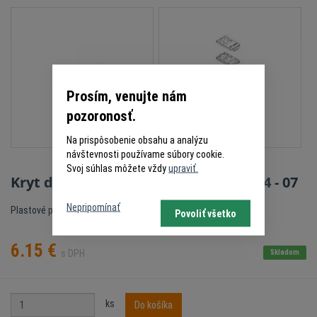
Prosím, venujte nám
pozoronosť.
Na prispôsobenie obsahu a analýzu
návštevnosti používame súbory cookie.
Svoj súhlas môžete vždy
upraviť.
Kryt diaľkového ovládača LIFE MAXI 4 - 07
Nepripomínať
Plastové puzdro ovládača MAXI 4
Povoliť všetko
6.15
€
s DPH
Skladom
ks
Do košíka