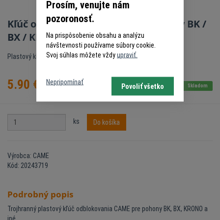
Prosím, venujte nám
pozoronosť.
Kľúč odblokovania CAME pre pohony BK /
BX / KRONO
Na prispôsobenie obsahu a analýzu
návštevnosti používame súbory cookie.
Svoj súhlas môžete vždy
upraviť.
Plastový kľúč odblokovania pohonov CAME
5.90
€
Nepripomínať
Povoliť všetko
s DPH
Skladom
ks
Do košíka
Výrobca: CAME
Kód: 20243719
Podrobný popis
Trojhranný plastový kľúč odblokovania CAME pre pohony BK, BX, KRONO a
iné.