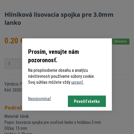
Hliníková lisovacia spojka pre 3.0mm
lanko
0.20
€
s DPH
Skladom
Prosím, venujte nám
pozoronosť.
ks
Do košíka
Na prispôsobenie obsahu a analýzu
návštevnosti používame súbory cookie.
Svoj súhlas môžete vždy
upraviť.
Výrobca: PSD
Kód: 20203558
Nepripomínať
Povoliť všetko
Podrobný popis
Materiál: hliník
Popis: lisovacia spojka pre oceľové lanko s hrúbkou 3 mm
Dĺžka: 15 mm