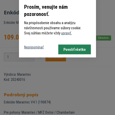
Prosím, venujte nám
Enkóder Marantec V4.1 (190874)
pozoronosť.
Enkóder Marantec V4.1
Na prispôsobenie obsahu a analýzu
návštevnosti používame súbory cookie.
Svoj súhlas môžete vždy
upraviť.
109.00
€
s DPH
Skladom
Nepripomínať
Povoliť všetko
ks
Do košíka
Výrobca: Marantec
Kód: 20240016
Podrobný popis
Enkóder Marantec V4.1 (190874)
Pre pohony: Marantec / MFZ Ovitor / Chamberlain