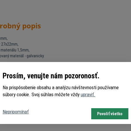
robný popis
70mm,
r 27x22mm,
a materiálu 1,5mm,
ovaný materiál - galvanicky.
Prosím, venujte nám pozoronosť.
Na prispôsobenie obsahu a analýzu návštevnosti používame
súbory cookie. Svoj súhlas môžete vždy
upraviť.
Nepripomínať
Povoliť všetko