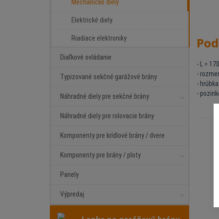
Mechanické diely
Elektrické diely
Riadiace elektroniky
Pod
Diaľkové ovládanie
- L = 1
- rozme
Typizované sekčné garážové brány
- hrúbk
- pozink
Náhradné diely pre sekčné brány
Náhradné diely pre rolovacie brány
Komponenty pre krídlové brány / dvere
Komponenty pre brány / ploty
Panely
Výpredaj