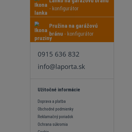
Lanko na garážovú bránu
- konfigurátor
Pružina na garážovú
bránu
- konfigurátor
0915 636 832
info@laporta.sk
Užitočné informácie
Doprava a platba
Obchodné podmienky
Reklamačný poriadok
Ochrana súkromia