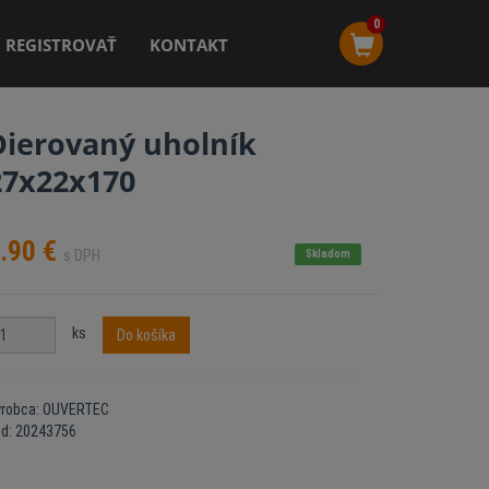
0
REGISTROVAŤ
KONTAKT
Dierovaný uholník
27x22x170
.90
€
s DPH
Skladom
ks
Do košíka
ýrobca: OUVERTEC
ód: 20243756