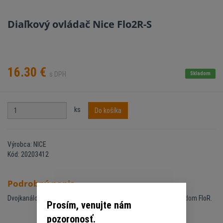
Diaľkový ovládač Nice Flo2R-S
16.30
€
s DPH
Skladom
ks
Do košíka
Výrobca: NICE
Kód: 20203412
Podrobný popis
Dvojkanálový diaľkový ovládač pre pohony NICE s plávajúcim kódom FloR.
Prosím, venujte nám
pozoronosť.