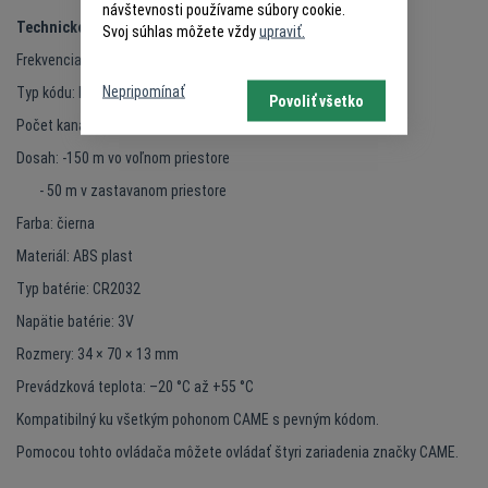
návštevnosti používame súbory cookie.
Technické informácie:
Svoj súhlas môžete vždy
upraviť.
Frekvencia:433,92 MHz a zároveň 868,35 MHz
Nepripomínať
Typ kódu: Pevný (fixed) kód
Povoliť všetko
Počet kanálov: 4
Dosah: -150 m vo voľnom priestore
- 50 m v zastavanom priestore
Farba: čierna
Materiál: ABS plast
Typ batérie: CR2032
Napätie batérie: 3V
Rozmery: 34 × 70 × 13 mm
Prevádzková teplota: –20 °C až +55 °C
Kompatibilný ku všetkým pohonom CAME s pevným kódom.
Pomocou tohto ovládača môžete ovládať štyri zariadenia značky CAME.