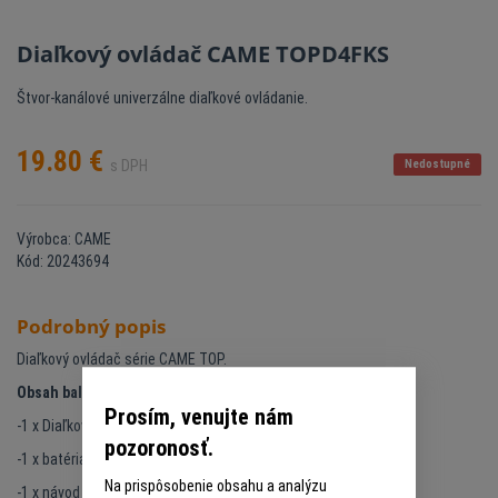
Diaľkový ovládač CAME TOPD4FKS
Štvor-kanálové univerzálne diaľkové ovládanie.
19.80
€
s DPH
Nedostupné
Výrobca: CAME
Kód: 20243694
Podrobný popis
Diaľkový ovládač série CAME TOP.
Obsah balenia:
Prosím, venujte nám
-1 x Diaľkový ovládač CAME TOPD4FKS
pozoronosť.
-1 x batéria CR2032 (osadená v ovládači)
Na prispôsobenie obsahu a analýzu
-1 x návod na použitie