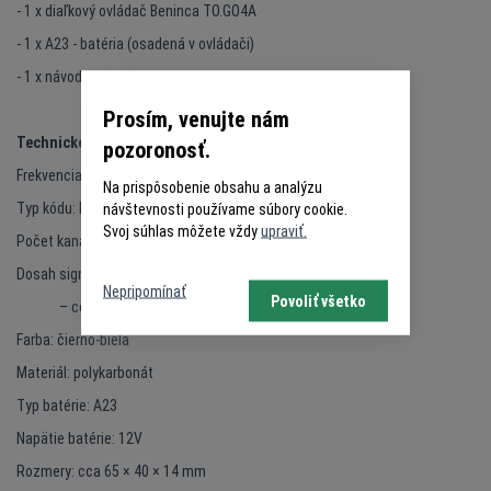
- 1 x diaľkový ovládač Beninca TO.GO4A
- 1 x A23 - batéria (osadená v ovládači)
- 1 x návod na použitie
Prosím, venujte nám
Technické informácie:
pozoronosť.
Frekvencia: 433,92 MHz
Na prispôsobenie obsahu a analýzu
Typ kódu: Pokročilý rolling code (ARC) ,Rolling Code
návštevnosti používame súbory cookie.
Svoj súhlas môžete vždy
upraviť.
Počet kanálov: 4 (4 tlačidlá)
Dosah signálu: – až 230 m vo voľnom priestore
Nepripomínať
Povoliť všetko
– cca 35–50 m v zastavanom priestore
Farba: čierno-biela
Materiál: polykarbonát
Typ batérie: A23
Napätie batérie: 12V
Rozmery: cca 65 × 40 × 14 mm