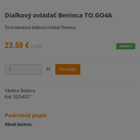
Diaľkový ovládač Beninca TO.GO4A
Štvor-kanálový diaľkový ovládač Beninca
23.50
€
s DPH
Skladom
ks
Do košíka
Výrobca: Beninca
Kód: 20254327
Podrobný popis
Obsah balenia: