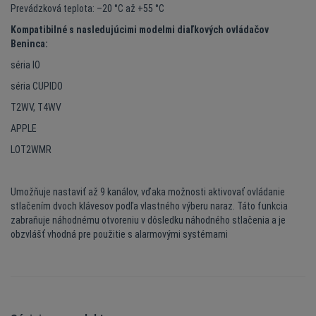
Prevádzková teplota: –20 °C až +55 °C
Kompatibilné s nasledujúcimi modelmi diaľkových ovládačov
Beninca:
séria IO
séria CUPIDO
T2WV, T4WV
APPLE
LOT2WMR
Umožňuje nastaviť až 9 kanálov, vďaka možnosti aktivovať ovládanie
stlačením dvoch klávesov podľa vlastného výberu naraz. Táto funkcia
zabraňuje náhodnému otvoreniu v dôsledku náhodného stlačenia a je
obzvlášť vhodná pre použitie s alarmovými systémami