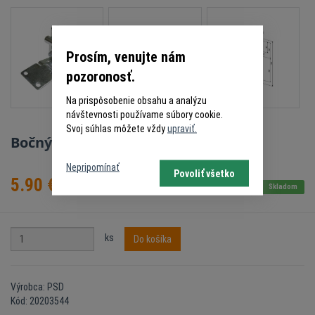
Prosím, venujte nám
pozoronosť.
Na prispôsobenie obsahu a analýzu
návštevnosti používame súbory cookie.
Svoj súhlas môžete vždy
upraviť.
Bočný pánt PSD 42206040
Nepripomínať
Povoliť všetko
5.90
€
s DPH
Skladom
ks
Do košíka
Výrobca: PSD
Kód: 20203544