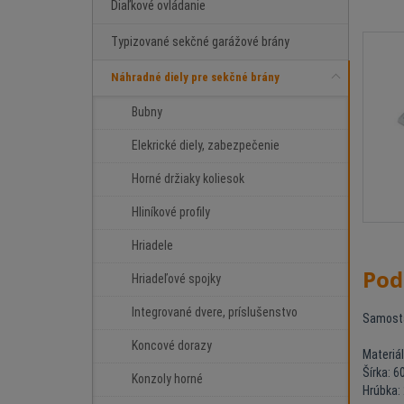
Diaľkové ovládanie
Typizované sekčné garážové brány
Náhradné diely pre sekčné brány
Bubny
Elekrické diely, zabezpečenie
Horné držiaky koliesok
Hliníkové profily
Hriadele
Pod
Hriadeľové spojky
Integrované dvere, príslušenstvo
Samosta
Koncové dorazy
Materiá
Šírka: 
Konzoly horné
Hrúbka: