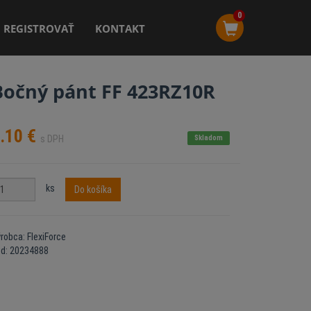
0
REGISTROVAŤ
KONTAKT
Bočný pánt FF 423RZ10R
.10
€
s DPH
Skladom
ks
Do košíka
robca: FlexiForce
ód: 20234888