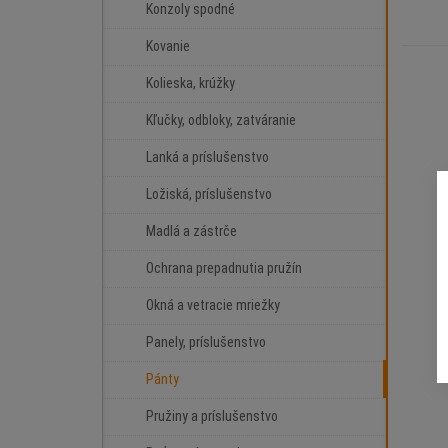
Konzoly spodné
Kovanie
Kolieska, krúžky
Kľučky, odbloky, zatváranie
Lanká a príslušenstvo
Ložiská, príslušenstvo
Madlá a zástrče
Ochrana prepadnutia pružín
Okná a vetracie mriežky
Panely, príslušenstvo
Pánty
Pružiny a príslušenstvo