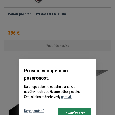
Pohon pre bránu LiftMaster LM3800W
396 €
Pridať do košíka
Prosím, venujte nám
pozoronosť.
Na prispôsobenie obsahu a analýzu
návštevnosti používame súbory cookie.
Svoj súhlas môžete vždy
upraviť.
Nepripomínať
Povoliť všetko