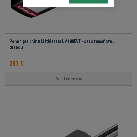
Pohon pre bránu LiftMaster LM100EVF - set s remeňovou
dráhou
283 €
Pridať do košíka