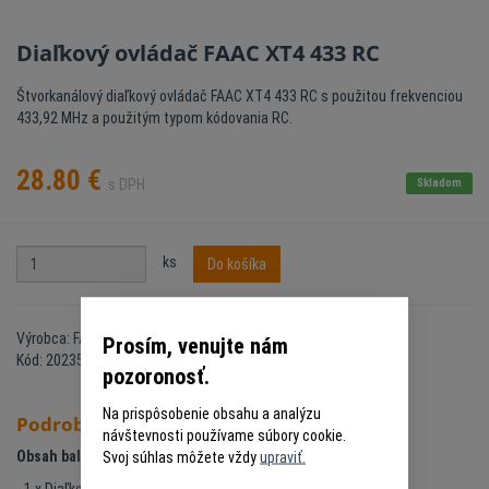
Diaľkový ovládač FAAC XT4 433 RC
Štvorkanálový diaľkový ovládač FAAC XT4 433 RC s použitou frekvenciou
433,92 MHz a použitým typom kódovania RC.
28.80
€
s DPH
Skladom
ks
Do košíka
Výrobca: FAAC
Prosím, venujte nám
Kód: 20235002
pozoronosť.
Na prispôsobenie obsahu a analýzu
Podrobný popis
návštevnosti používame súbory cookie.
Obsah balenia:
Svoj súhlas môžete vždy
upraviť.