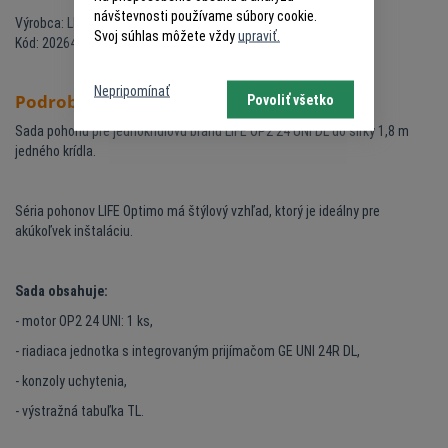
návštevnosti používame súbory cookie.
Výrobca: LIFE
Svoj súhlas môžete vždy
upraviť.
Kód: 20264538
Nepripomínať
Podrobný popis
Povoliť všetko
Sada pohonu pre jednokrídlovú bránu LIFE OP2 24 UNI DL
do šírky 1,8 m
jedného krídla.
Séria pohonov LIFE Optimo má štýlový vzhľad, ktorý je ideálny pre
akúkoľvek inštaláciu.
Sada obsahuje:
- motor OP2 24 UNI: 1 ks,
- riadiaca jednotka s integrovaným prijímačom GE UNI 24R DL,
- konzoly uchytenia,
- výstražná tabuľka TL.