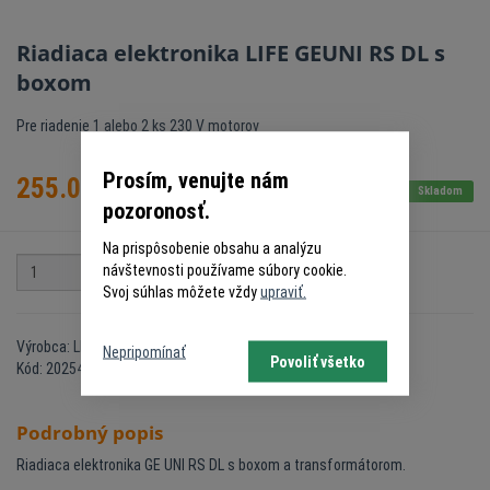
Riadiaca elektronika LIFE GEUNI RS DL s
boxom
Pre riadenie 1 alebo 2 ks 230 V motorov
Prosím, venujte nám
255.00
€
s DPH
Skladom
pozoronosť.
Na prispôsobenie obsahu a analýzu
návštevnosti používame súbory cookie.
ks
Do košíka
Svoj súhlas môžete vždy
upraviť.
Výrobca: LIFE
Nepripomínať
Povoliť všetko
Kód: 20254226
Podrobný popis
Riadiaca elektronika GE UNI RS DL s boxom a transformátorom.