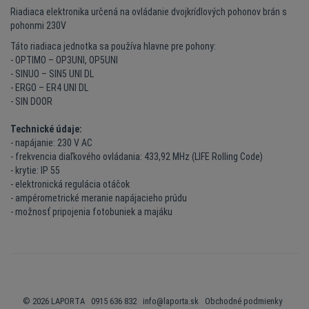
Riadiaca elektronika určená na ovládanie dvojkrídlových pohonov brán s
pohonmi 230V
Táto riadiaca jednotka sa používa hlavne pre pohony:
- OPTIMO – OP3UNI, OP5UNI
- SINUO – SIN5 UNI DL
- ERGO – ER4 UNI DL
- SIN DOOR
Technické údaje:
- napájanie: 230 V AC
- frekvencia diaľkového ovládania: 433,92 MHz (LIFE Rolling Code)
- krytie: IP 55
- elektronická regulácia otáčok
- ampérometrické meranie napájacieho prúdu
- možnosť pripojenia fotobuniek a majáku
© 2026 LAPORTA 0915 636 832
info@laporta.sk
Obchodné podmienky