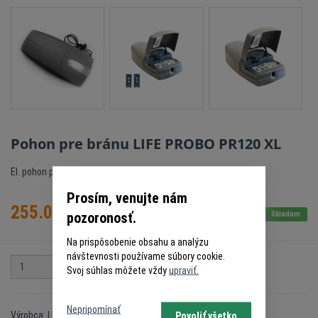
Pohon pre bránu LIFE PROBO PR120 XL
El. pohon pre sekčné a výklopné brány.
Prosím, venujte nám
255.00
€
pozoronosť.
s DPH
Skladom
Na prispôsobenie obsahu a analýzu
návštevnosti používame súbory cookie.
ks
Do košíka
Svoj súhlas môžete vždy
upraviť.
Nepripomínať
Výrobca: LIFE
Povoliť všetko