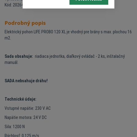
Kód: 20264619
Podrobný popis
Elektrický pohon LIFE PROBO 120 XL je vhodný pre brány s max. plochou 16
m2.
Sada obsahuje:
riadiaca jednotka, diaľkový ovládač - 2 ks, inštalačný
manuál.
SADA nebsahuje dráhu!
Technické údaje:
Vstupné napätie: 230 V AC
Napätie motora: 24 V DC
Sila: 1200 N
Rýchlosť: 0,125 m/s