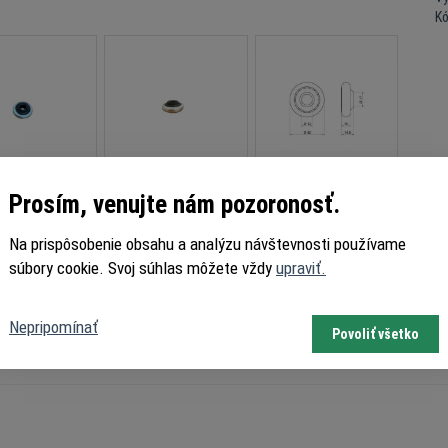
K
Prosím, venujte nám pozoronosť.
Na prispôsobenie obsahu a analýzu návštevnosti používame
robný popis
súbory cookie. Svoj súhlas môžete vždy
upraviť.
 Ø 40 mm s vnútorným nylonovým prstencom.
 sa hlavne s podperou ložiska PDPL 25, PDPL 80 alebo prvkom rozdelenia PDP a
Nepripomínať
Povoliť všetko