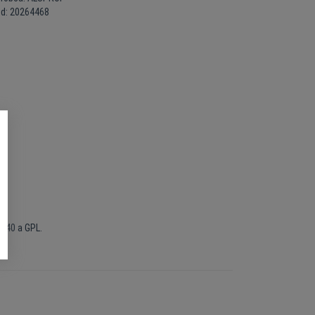
ód: 20264468
 P40 a GPL.