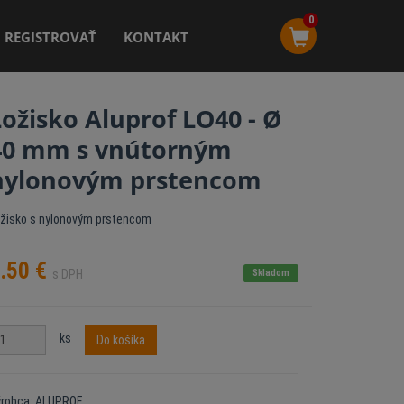
0
REGISTROVAŤ
KONTAKT
Ložisko Aluprof LO40 - Ø
40 mm s vnútorným
nylonovým prstencom
žisko s nylonovým prstencom
.50
€
s DPH
Skladom
ks
Do košíka
ýrobca: ALUPROF